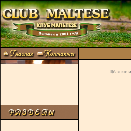
До
Щёлкните м