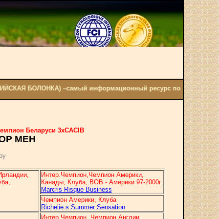
СКАЯ БОЛОНКА) –самый информационный ресурс по породе МАЛЬТЕЗ
емпион Беларуси 3хCACIB
ОР МЕН
оу
Ирландии,
Интер.Чемпион,Чемпион Америки,
ба,
Канады, Клуба, ВОВ - Америки 97-2000г.
Marcris Risque Business
Чемпион Америки, Клуба
Richelie s Summer Sensation
Интер.Чемпион, Чемпион Англии,