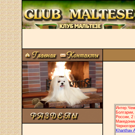
Интер.Чем
Болгарии,
России, 2
Македонии
Черногори
Khanthav A