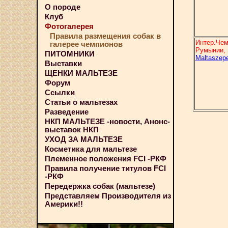
О породе
Клуб
Фотогалерея
Правила размещения собак в
Интер.Чем
галерее чемпионов
Румынии,
ПИТОМНИКИ
Maltaszep
Выставки
ЩЕНКИ МАЛЬТЕЗЕ
Форум
Ссылки
Статьи о мальтезах
Разведение
НКП МАЛЬТЕЗЕ -новости, Анонс-
выставок НКП
УХОД ЗА МАЛЬТЕЗЕ
Косметика для мальтезе
Племенное положения FCI -РКФ
Правила получение титулов FCI
-РКФ
Передержка собак (мальтезе)
Представляем Производителя из
Америки!!